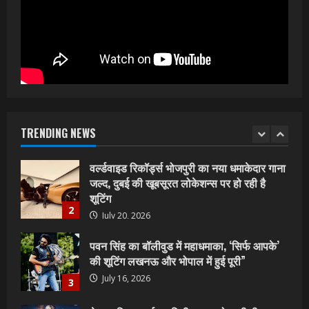
शिवानी सिंह का नया बोलबम गीत तोहरे के मांगिला
जानु हुआ रिलीज, दर्शकों का मिल रहा भरपूर प्यार
July 23, 2026
1
वर्ल्डवाइड रिकॉर्ड्स भोजपुरी का नया धमाकेदार गाना
जल्द, दुबई की खूबसूरत लोकेशन्स पर हो रही है
शूटिंग
TRENDING NEWS
2
July 20, 2026
पवन सिंह का बॉलीवुड में महाधमाका, ‘सिर्फ आपके’
की शूटिंग लखनऊ और भोपाल में हुई पूरी”
July 16, 2026
3
नेहा म्यूजिक वर्ल्ड पर रिलीज हुआ भोजपुरी गीत
जिंदगी जियल छोड़ देहब, दर्शकों का मिल रहा भरपूर
प्यार
4
July 6, 2026