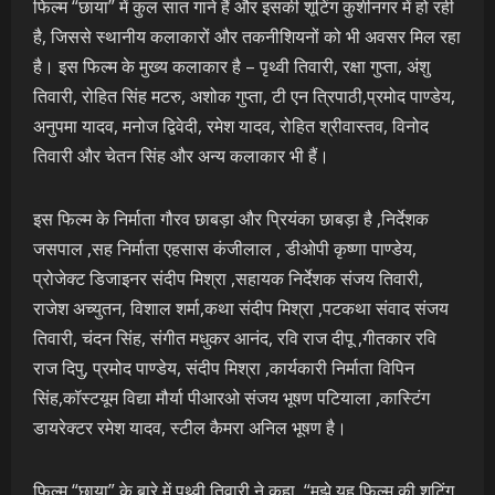
फिल्म “छाया” में कुल सात गाने हैं और इसकी शूटिंग कुशीनगर में हो रही
है, जिससे स्थानीय कलाकारों और तकनीशियनों को भी अवसर मिल रहा
है। इस फिल्म के मुख्य कलाकार है – पृथ्वी तिवारी, रक्षा गुप्ता, अंशु
तिवारी, रोहित सिंह मटरु, अशोक गुप्ता, टी एन त्रिपाठी,प्रमोद पाण्डेय,
अनुपमा यादव, मनोज द्विवेदी, रमेश यादव, रोहित श्रीवास्तव, विनोद
तिवारी और चेतन सिंह और अन्य कलाकार भी हैं।
इस फिल्म के निर्माता गौरव छाबड़ा और प्रियंका छाबड़ा है ,निर्देशक
जसपाल ,सह निर्माता एहसास कंजीलाल , डीओपी कृष्णा पाण्डेय,
प्रोजेक्ट डिजाइनर संदीप मिश्रा ,सहायक निर्देशक संजय तिवारी,
राजेश अच्युतन, विशाल शर्मा,कथा संदीप मिश्रा ,पटकथा संवाद संजय
तिवारी, चंदन सिंह, संगीत मधुकर आनंद, रवि राज दीपू ,गीतकार रवि
राज दिपु, प्रमोद पाण्डेय, संदीप मिश्रा ,कार्यकारी निर्माता विपिन
सिंह,कॉस्टयूम विद्या मौर्या पीआरओ संजय भूषण पटियाला ,कास्टिंग
डायरेक्टर रमेश यादव, स्टील कैमरा अनिल भूषण है।
फिल्म “छाया” के बारे में पृथ्वी तिवारी ने कहा, “मुझे यह फिल्म की शूटिंग