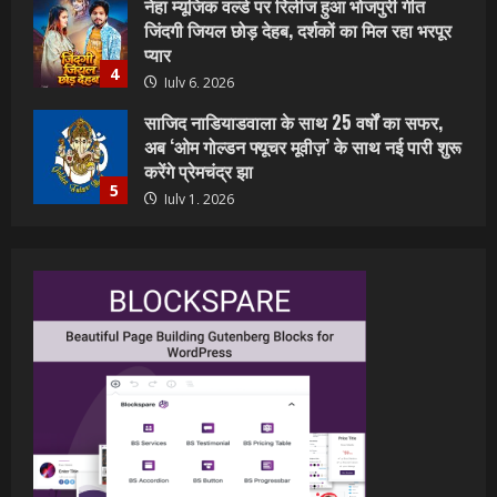
साजिद नाडियाडवाला के साथ 25 वर्षों का सफर,
अब ‘ओम गोल्डन फ्यूचर मूवीज़’ के साथ नई पारी शुरू
करेंगे प्रेमचंद्र झा
5
July 1, 2026
शिवानी सिंह का नया बोलबम गीत तोहरे के मांगिला
जानु हुआ रिलीज, दर्शकों का मिल रहा भरपूर प्यार
July 23, 2026
1
वर्ल्डवाइड रिकॉर्ड्स भोजपुरी का नया धमाकेदार गाना
जल्द, दुबई की खूबसूरत लोकेशन्स पर हो रही है
शूटिंग
2
July 20, 2026
पवन सिंह का बॉलीवुड में महाधमाका, ‘सिर्फ आपके’
की शूटिंग लखनऊ और भोपाल में हुई पूरी”
July 16, 2026
3
नेहा म्यूजिक वर्ल्ड पर रिलीज हुआ भोजपुरी गीत
जिंदगी जियल छोड़ देहब, दर्शकों का मिल रहा भरपूर