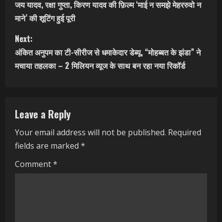
जय यादव, रक्षा गुप्ता, किरण यादव की फ़िल्म ‘माई न समझे मेहररुवो न
o
माने’ की शूटिंग हुई पूरी
n
Next:
t
अंकित अनुपम का टी-सीरीज से धमाकेदार डेब्यू, “मोहब्बत के झंडा” ने
मचाया तहलका – 2 मिलियन व्यूज के साथ बन रहा नया रिकॉर्ड
i
n
Leave a Reply
u
Your email address will not be published.
Required
e
fields are marked
*
R
Comment
*
e
a