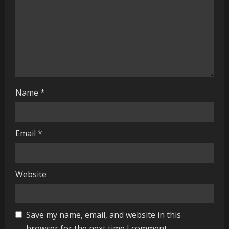
d
i
n
g
Name
*
Email
*
Website
Save my name, email, and website in this
browser for the next time I comment.