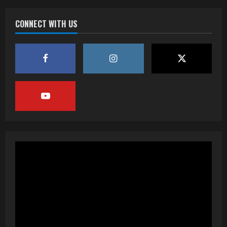
CONNECT WITH US
वर्ल्डवाइड रिकॉर्ड्स भोजपुरी का नया धमाकेदार गाना
जल्द, दुबई की खूबसूरत लोकेशन्स पर हो रही है
शूटिंग
2
July 20, 2026
पवन सिंह का बॉलीवुड में महाधमाका, ‘सिर्फ आपके’
की शूटिंग लखनऊ और भोपाल में हुई पूरी”
July 16, 2026
3
नेहा म्यूजिक वर्ल्ड पर रिलीज हुआ भोजपुरी गीत
जिंदगी जियल छोड़ देहब, दर्शकों का मिल रहा भरपूर
प्यार
4
July 6, 2026
साजिद नाडियाडवाला के साथ 25 वर्षों का सफर,
अब ‘ओम गोल्डन फ्यूचर मूवीज़’ के साथ नई पारी शुरू
करेंगे प्रेमचंद्र झा
5
July 1, 2026