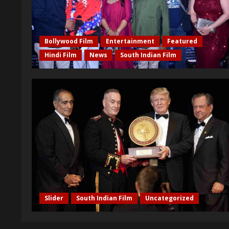
Bollywood Film
Entertainment
Featured
Hindi Film
News
South Indian Film
Slider
South Indian Film
Uncategorized