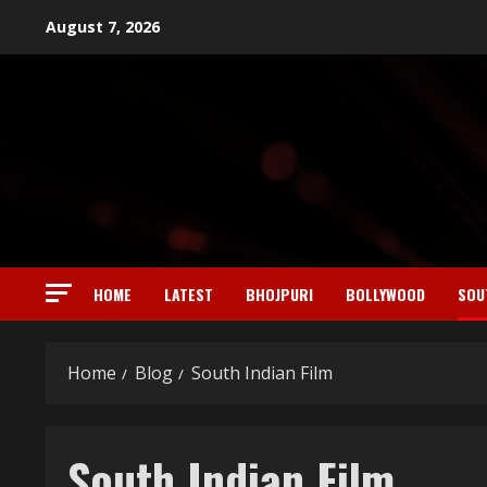
Skip
August 7, 2026
to
content
HOME
LATEST
BHOJPURI
BOLLYWOOD
SOU
Home
Blog
South Indian Film
South Indian Film