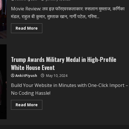
एक्टर
राहुल
Movie Review: लव इज़ फॉरएवरकलाकार: रुसलान मुमताज, कर्णिका
बी
कुमार
मंडल, राहुल बी कुमार, मुश्ताक खान, गार्गी पटेल, गरिमा...
Read
Read More
more
about
Movie
Review:सटीक
निर्देशन,
कलाकारों
के
Trump Awards Military Medal in High-Profile
बेहतरीन
अदाकारी
White House Event
के
साथ
AnkitPiyush
May 10, 2024
अद्भुत
रोमांच
का
Build Your Website in Minutes with One-Click Import –
एहसास
कराती
No Coding Hassle!
फिल्म
‘लव
इज़
Read
Read More
फॉरएवर’
more
about
Trump
Awards
Military
Medal