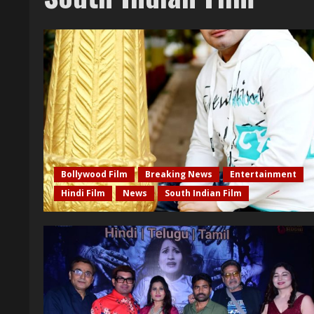
Bollywood Film
Breaking News
Entertainment
Hindi Film
News
South Indian Film