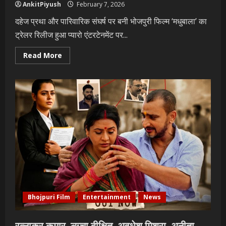
AnkitPiyush
February 7, 2026
दहेज प्रथा और पारिवारिक संघर्ष पर बनी भोजपुरी फिल्म ‘मधुबाला’ का
ट्रेलर रिलीज हुआ प्यारो एंटरटेनमेंट पर...
Read
Read More
more
about
दहेज
प्रथा
और
पारिवारिक
संघर्ष
पर
बनी
भोजपुरी
फिल्म
‘मधुबाला’
का
ट्रेलर
रिलीज
हुआ
प्यारो
एंटरटेनमेंट
पर
Bhojpuri Film
Entertainment
News
रत्नाकर कुमार, ऋचा दीक्षित, अवधेश मिश्रा, अनीता