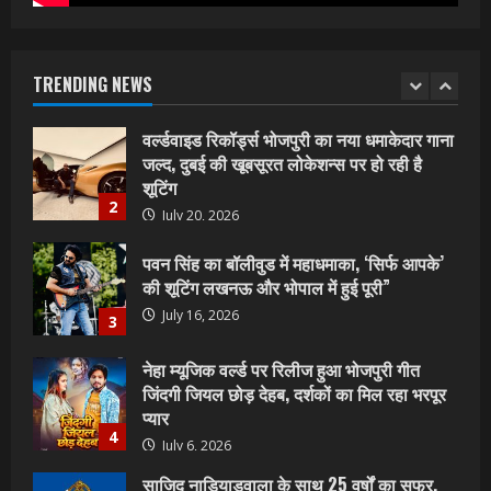
वर्ल्डवाइड रिकॉर्ड्स भोजपुरी का नया धमाकेदार गाना
जल्द, दुबई की खूबसूरत लोकेशन्स पर हो रही है
शूटिंग
TRENDING NEWS
2
July 20, 2026
पवन सिंह का बॉलीवुड में महाधमाका, ‘सिर्फ आपके’
की शूटिंग लखनऊ और भोपाल में हुई पूरी”
July 16, 2026
3
नेहा म्यूजिक वर्ल्ड पर रिलीज हुआ भोजपुरी गीत
जिंदगी जियल छोड़ देहब, दर्शकों का मिल रहा भरपूर
प्यार
4
July 6, 2026
साजिद नाडियाडवाला के साथ 25 वर्षों का सफर,
अब ‘ओम गोल्डन फ्यूचर मूवीज़’ के साथ नई पारी शुरू
करेंगे प्रेमचंद्र झा
5
July 1, 2026