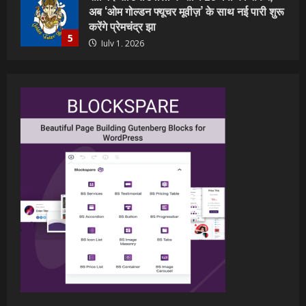
शिवानी सिंह का नया बोलबम गीत तोहरे के मांगिला
जानु हुआ रिलीज, दर्शकों का मिल रहा भरपूर प्यार
July 23, 2026
1
वर्ल्डवाइड रिकॉर्ड्स भोजपुरी का नया धमाकेदार गाना
जल्द, दुबई की खूबसूरत लोकेशन्स पर हो रही है
शूटिंग
2
July 20, 2026
पवन सिंह का बॉलीवुड में महाधमाका, ‘सिर्फ आपके’
की शूटिंग लखनऊ और भोपाल में हुई पूरी”
July 16, 2026
3
नेहा म्यूजिक वर्ल्ड पर रिलीज हुआ भोजपुरी गीत
जिंदगी जियल छोड़ देहब, दर्शकों का मिल रहा भरपूर
प्यार
4
July 6, 2026