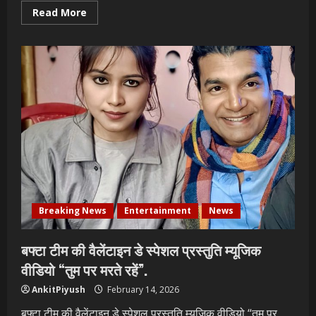
Read
Read More
more
about
फिल्म
“ऐसा
क्यों”
का
ट्रेलर
आर्या
डिजिटल
ओटीटी
पर
किया
गया
रिलीज़।
Breaking News
Entertainment
News
बफ्टा टीम की वैलेंटाइन डे स्पेशल प्रस्तुति म्यूजिक
वीडियो “तुम पर मरते रहें”.
AnkitPiyush
February 14, 2026
बफ्टा टीम की वैलेंटाइन डे स्पेशल प्रस्तुति म्यूजिक वीडियो “तुम पर