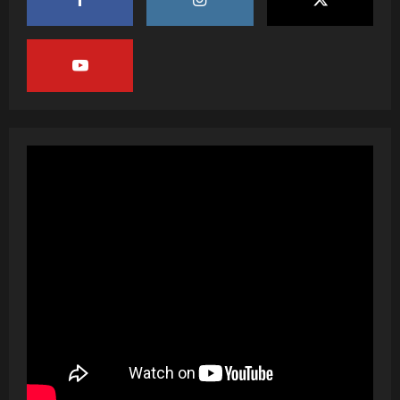
2
July 20, 2026
पवन सिंह का बॉलीवुड में महाधमाका, ‘सिर्फ आपके’
की शूटिंग लखनऊ और भोपाल में हुई पूरी”
July 16, 2026
3
नेहा म्यूजिक वर्ल्ड पर रिलीज हुआ भोजपुरी गीत
जिंदगी जियल छोड़ देहब, दर्शकों का मिल रहा भरपूर
प्यार
4
July 6, 2026
साजिद नाडियाडवाला के साथ 25 वर्षों का सफर,
अब ‘ओम गोल्डन फ्यूचर मूवीज़’ के साथ नई पारी शुरू
करेंगे प्रेमचंद्र झा
5
July 1, 2026
शिवानी सिंह का नया बोलबम गीत तोहरे के मांगिला
जानु हुआ रिलीज, दर्शकों का मिल रहा भरपूर प्यार
July 23, 2026
1