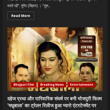
मरते रहें”. मुंगेर (बिहार) । “तुम...
Read
Read More
more
about
बफ्टा
टीम
की
वैलेंटाइन
डे
स्पेशल
प्रस्तुति
म्यूजिक
वीडियो
“तुम
पर
मरते
रहें”.
Bhojpuri Film
Breaking News
Entertainment
दहेज प्रथा और पारिवारिक संघर्ष पर बनी भोजपुरी फिल्म
‘मधुबाला’ का ट्रेलर रिलीज हुआ प्यारो एंटरटेनमेंट पर