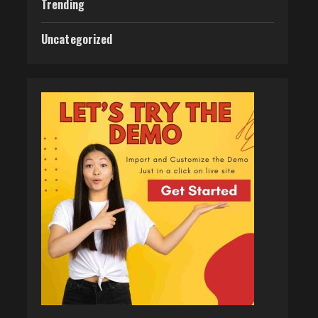
Trending
Uncategorized
वर्ल्डवाइड रिकॉर्ड्स भोजपुरी का नया
धमाकेदार गाना जल्द, दुबई की
खूबसूरत लोकेशन्स पर हो रही है
शूटिंग
2
July 20, 2026
पवन सिंह का बॉलीवुड में महाधमाका,
‘सिर्फ आपके’ की शूटिंग लखनऊ और
भोपाल में हुई पूरी”