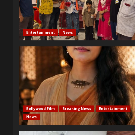
Entertainment
News
Bollywood Film
Breaking News
Entertainment
News