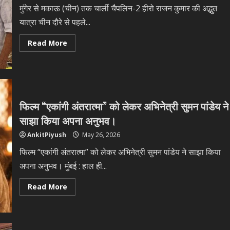
started
मुंगेर से मकाऊ (चीन) तक चार्ली चैपलिन-2 हीरो राजन कुमार की अद्भुत
as
a
यात्रा चीन दौरे से पहले...
joke,
now
it’s
Read
Read More
my
more
way
about
of
मुंगेर
honouring
से
the
मकाऊ
culture.’
(चीन)
तक
चार्ली
फिल्म “एकांगी अंतरात्मा” को लेकर अभिनेत्री सुमन पांडेय ने
चैपलिन-2
हीरो
साझा किया अपना अनुभव।
राजन
कुमार
AnkitPiyush
May 26, 2026
की
अद्भुत
यात्रा
फिल्म “एकांगी अंतरात्मा” को लेकर अभिनेत्री सुमन पांडेय ने साझा किया
अपना अनुभव। मुंबई : हाल ही...
Read
Read More
more
about
फिल्म
“एकांगी
अंतरात्मा”
को