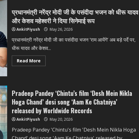
लेकर
अभिनेत्री
प्रधानमंत्री नरेंद्र मोदी जी के पसंदीदा भजन को धीरू यादव
सुमन
पांडेय
और केशव महेश्वरी ने दिया सिनेमाई रूप
ने
साझा
AnkitPiyush
May 26, 2026
किया
अपना
अनुभव।
प्रधानमंत्री नरेंद्र मोदी जी का पसंदीदा भजन ‘राम आयेंगे’ अब बड़े पर्दे पर,
धीरू यादव और केशव...
Read
Read More
more
about
प्रधानमंत्री
नरेंद्र
मोदी
जी
के
Pradeep Pandey ‘Chintu’s film ‘Desh Mein Nikla
पसंदीदा
भजन
Hoga Chand’ desi song ‘Aam Ke Chatniya’
को
धीरू
released by Worldwide Records
यादव
और
AnkitPiyush
May 20, 2026
केशव
महेश्वरी
Pradeep Pandey 'Chintu's film 'Desh Mein Nikla Hoga
ने
दिया
Chand' desi song 'Aam Ke Chatniya' released by
सिनेमाई