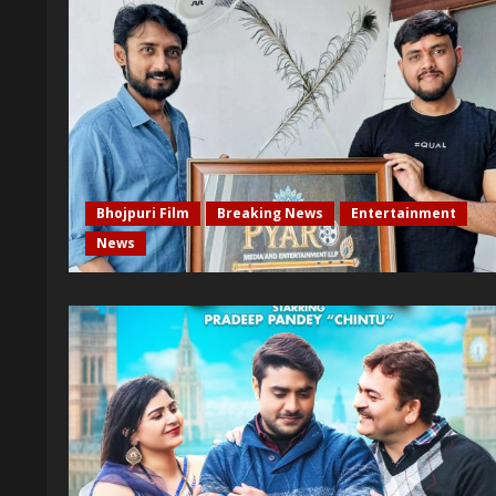
Bhojpuri Film
Breaking News
Entertainment
News