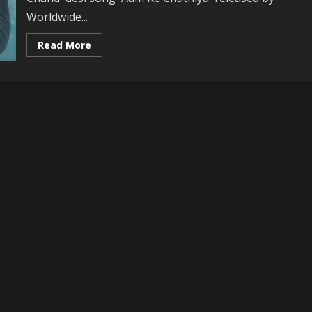
रूप
Worldwide...
Read
Read More
more
about
Pradeep
Pandey
‘Chintu’s
film
‘Desh
Mein
Nikla
Hoga
Chand’
desi
song
‘Aam
Ke
Chatniya’
released
by
Worldwide
Records