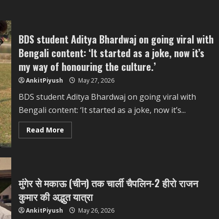
BDS student Aditya Bhardwaj on going viral with
Bengali content: ‘It started as a joke, now it’s
my way of honouring the culture.’
AnkitPiyush
May 27, 2026
BDS student Aditya Bhardwaj on going viral with
Bengali content: ‘It started as a joke, now it’s...
Read
Read More
more
about
BDS
student
Aditya
Bhardwaj
on
मुंगेर से मकाऊ (चीन) तक चार्ली चैपलिन-2 हीरो राजन
going
viral
कुमार की अद्भुत यात्रा
with
Bengali
AnkitPiyush
May 26, 2026
content:
‘It