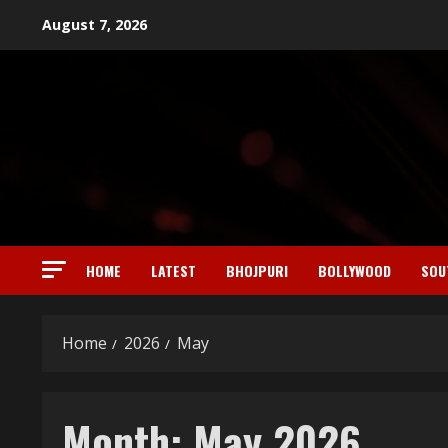
Skip
August 7, 2026
to
content
HOME
LATEST
BHOJPURI
BOLLYWOOD
SOU
Home
2026
May
Month:
May 2026