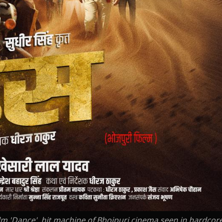
film 'Dance', hit machine of Bhojpuri cinema seen in hardcor