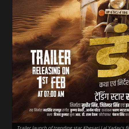
Trailer launch of trending star Khesari Lal Yadav's 