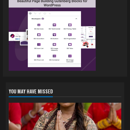
पवन सिंह का बॉलीवुड में महाधमाका, ‘सिर्फ आपके’
की शूटिंग लखनऊ और भोपाल में हुई पूरी”
July 16, 2026
3
नेहा म्यूजिक वर्ल्ड पर रिलीज हुआ भोजपुरी गीत
जिंदगी जियल छोड़ देहब, दर्शकों का मिल रहा भरपूर
प्यार
4
July 6, 2026
YOU MAY HAVE MISSED