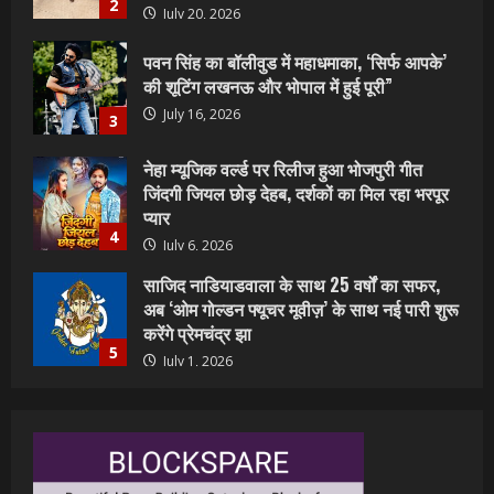
July 16, 2026
3
नेहा म्यूजिक वर्ल्ड पर रिलीज हुआ भोजपुरी गीत
जिंदगी जियल छोड़ देहब, दर्शकों का मिल रहा भरपूर
प्यार
4
July 6, 2026
साजिद नाडियाडवाला के साथ 25 वर्षों का सफर,
अब ‘ओम गोल्डन फ्यूचर मूवीज़’ के साथ नई पारी शुरू
करेंगे प्रेमचंद्र झा
5
July 1, 2026
शिवानी सिंह का नया बोलबम गीत तोहरे के मांगिला
जानु हुआ रिलीज, दर्शकों का मिल रहा भरपूर प्यार
July 23, 2026
1
वर्ल्डवाइड रिकॉर्ड्स भोजपुरी का नया धमाकेदार गाना
जल्द, दुबई की खूबसूरत लोकेशन्स पर हो रही है
शूटिंग
2
July 20, 2026