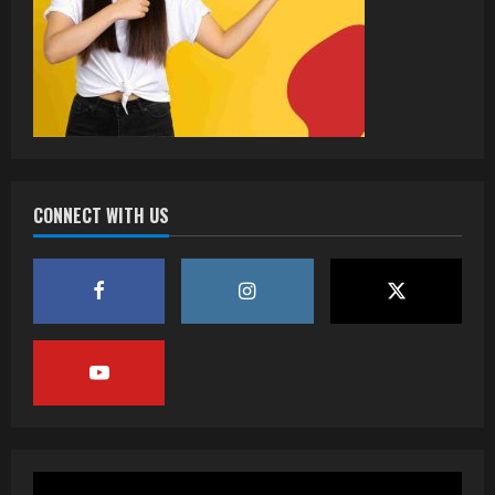
CONNECT WITH US
वर्ल्डवाइड रिकॉर्ड्स भोजपुरी का नया धमाकेदार गाना
जल्द, दुबई की खूबसूरत लोकेशन्स पर हो रही है
शूटिंग
2
July 20, 2026
पवन सिंह का बॉलीवुड में महाधमाका, ‘सिर्फ आपके’
की शूटिंग लखनऊ और भोपाल में हुई पूरी”
July 16, 2026
3
नेहा म्यूजिक वर्ल्ड पर रिलीज हुआ भोजपुरी गीत
जिंदगी जियल छोड़ देहब, दर्शकों का मिल रहा भरपूर