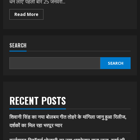
धन लाए’ पहली बार 25 जनवरी...
Read
Read More
more
about
विक्रांत
सिंह,
मणि
भट्टाचार्य,
SEARCH
ज्योति
मिश्रा
की
फ़िल्म
‘दुल्हन
SEARCH
वही
जो
धन
लाए’
पहली
बार
25
RECENT POSTS
जनवरी
को
भोजपुरी
सिनेमा
टीवी
शिवानी सिंह का नया बोलबम गीत तोहरे के मांगिला जानु हुआ रिलीज,
चैनल
पर
दर्शकों का मिल रहा भरपूर प्यार
होगी
रिलीज