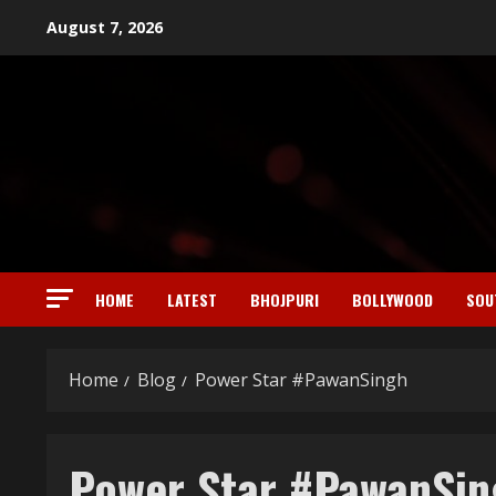
Skip
August 7, 2026
to
content
HOME
LATEST
BHOJPURI
BOLLYWOOD
SOU
Home
Blog
Power Star #PawanSingh
Power Star #PawanSin