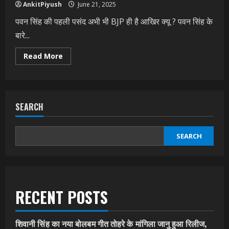
AnkitPiyush
June 21, 2025
पवन सिंह की पहली पसंद अभी भी BJP ही है आखिर क्यू ? पवन सिंह के
बारे...
Read
Read More
more
about
पवन
सिंह
की
पहली
SEARCH
पसंद
अभी
भी
BJP
ही
SEARCH
है
आखिर
क्यू
?
RECENT POSTS
शिवानी सिंह का नया बोलबम गीत तोहरे के मांगिला जानु हुआ रिलीज,