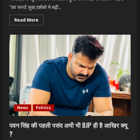
“का फर्स्ट लुक,दर्शको मे बढ़ी...
Read
Read More
more
about
नवरात्री
के
शुभ
अवसर
पर
रिलीज
हुआ
पवन
सिंह
की
फ़िल्म
“मोहरा
“का
फर्स्ट
लुक,दर्शको
मे
बढ़ी
उत्सुकता
News
Politics
पवन सिंह की पहली पसंद अभी भी BJP ही है आखिर क्यू
?