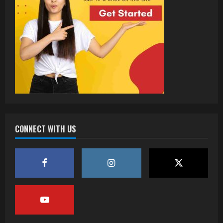
CONNECT WITH US
वर्ल्डवाइड रिकॉर्ड्स भोजपुरी का नया धमाकेदार गाना
जल्द, दुबई की खूबसूरत लोकेशन्स पर हो रही है
शूटिंग
2
July 20, 2026
पवन सिंह का बॉलीवुड में महाधमाका, ‘सिर्फ आपके’
की शूटिंग लखनऊ और भोपाल में हुई पूरी”
July 16, 2026
3