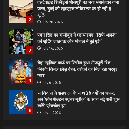
पवन सिंह का बॉलीवुड में महाधमाका, ‘सिर्फ आपके’
की शूटिंग लखनऊ और भोपाल में हुई पूरी”
July 16, 2026
3
नेहा म्यूजिक वर्ल्ड पर रिलीज हुआ भोजपुरी गीत
जिंदगी जियल छोड़ देहब, दर्शकों का मिल रहा भरपूर
प्यार
4
July 6, 2026
साजिद नाडियाडवाला के साथ 25 वर्षों का सफर,
अब ‘ओम गोल्डन फ्यूचर मूवीज़’ के साथ नई पारी शुरू
करेंगे प्रेमचंद्र झा
5
July 1, 2026
शिवानी सिंह का नया बोलबम गीत तोहरे के मांगिला
जानु हुआ रिलीज, दर्शकों का मिल रहा भरपूर प्यार
July 23, 2026
1
वर्ल्डवाइड रिकॉर्ड्स भोजपुरी का नया धमाकेदार गाना