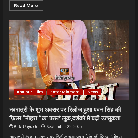
Read
Read More
more
about
पवन
सिंह
का
बॉलीवुड
में
महाधमाका,
‘सिर्फ
आपके’
की
शूटिंग
लखनऊ
और
भोपाल
में
हुई
पूरी”
Bhojpuri Film
Entertainment
News
नवरात्री के शुभ अवसर पर रिलीज हुआ पवन सिंह की
फ़िल्म “मोहरा “का फर्स्ट लुक,दर्शको मे बढ़ी उत्सुकता
AnkitPiyush
September 22, 2025
नवरात्री के शुभ अवसर पर रिलीज हुआ पवन सिंह की फ़िल्म “मोहरा