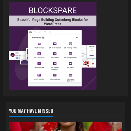
जल्द, दुबई की खूबसूरत लोकेशन्स पर हो रही है
शूटिंग
2
July 20, 2026
पवन सिंह का बॉलीवुड में महाधमाका, ‘सिर्फ आपके’
की शूटिंग लखनऊ और भोपाल में हुई पूरी”
July 16, 2026
3
नेहा म्यूजिक वर्ल्ड पर रिलीज हुआ भोजपुरी गीत
जिंदगी जियल छोड़ देहब, दर्शकों का मिल रहा भरपूर
प्यार
4
July 6, 2026
YOU MAY HAVE MISSED