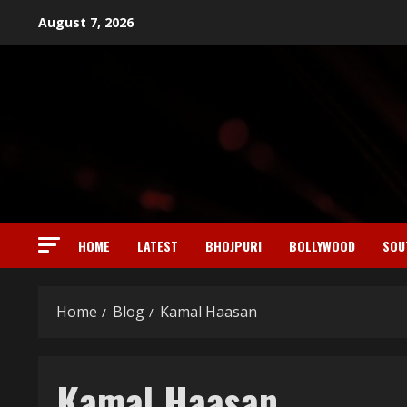
Skip
August 7, 2026
to
content
HOME
LATEST
BHOJPURI
BOLLYWOOD
SOU
Home
Blog
Kamal Haasan
Kamal Haasan