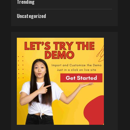
Trending
Uncategorized
वर्ल्डवाइड रिकॉर्ड्स भोजपुरी का नया
धमाकेदार गाना जल्द, दुबई की
खूबसूरत लोकेशन्स पर हो रही है