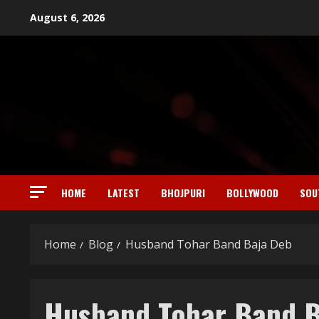
Skip
August 6, 2026
to
content
HOME
LATEST
BHOJPURI
BOLLYWOOD
SOU
Home
Blog
Husband Tohar Band Baja Deb
Husband Tohar Band B