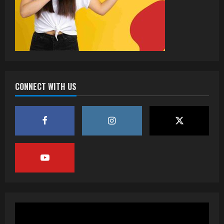
CONNECT WITH US
वर्ल्डवाइड रिकॉर्ड्स भोजपुरी का नया धमाकेदार गाना
जल्द, दुबई की खूबसूरत लोकेशन्स पर हो रही है
शूटिंग
2
July 20, 2026
पवन सिंह का बॉलीवुड में महाधमाका, ‘सिर्फ आपके’
की शूटिंग लखनऊ और भोपाल में हुई पूरी”
July 16, 2026
3
नेहा म्यूजिक वर्ल्ड पर रिलीज हुआ भोजपुरी गीत
जिंदगी जियल छोड़ देहब, दर्शकों का मिल रहा भरपूर
प्यार