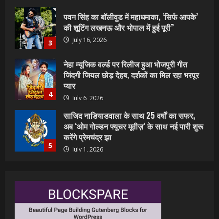
नेहा म्यूजिक वर्ल्ड पर रिलीज हुआ भोजपुरी गीत
जिंदगी जियल छोड़ देहब, दर्शकों का मिल रहा भरपूर
प्यार
4
July 6, 2026
साजिद नाडियाडवाला के साथ 25 वर्षों का सफर,
अब ‘ओम गोल्डन फ्यूचर मूवीज़’ के साथ नई पारी शुरू
करेंगे प्रेमचंद्र झा
5
July 1, 2026
शिवानी सिंह का नया बोलबम गीत तोहरे के मांगिला
जानु हुआ रिलीज, दर्शकों का मिल रहा भरपूर प्यार
July 23, 2026
1
वर्ल्डवाइड रिकॉर्ड्स भोजपुरी का नया धमाकेदार गाना
जल्द, दुबई की खूबसूरत लोकेशन्स पर हो रही है
शूटिंग
2
July 20, 2026