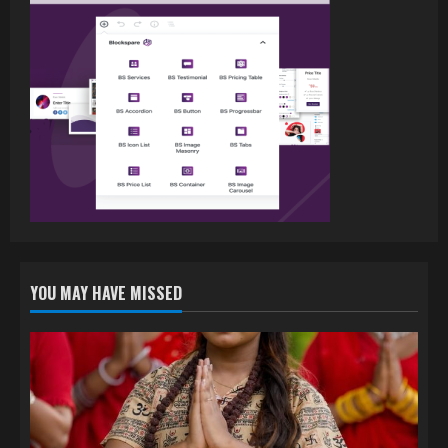
पवन सिंह का बॉलीवुड में महाधमाका, ‘सिर्फ आपके’
की शूटिंग लखनऊ और भोपाल में हुई पूरी”
July 16, 2026
3
नेहा म्यूजिक वर्ल्ड पर रिलीज हुआ भोजपुरी गीत
जिंदगी जियल छोड़ देहब, दर्शकों का मिल रहा भरपूर
प्यार
4
July 6, 2026
YOU MAY HAVE MISSED