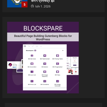
July 23, 2026
1
वर्ल्डवाइड रिकॉर्ड्स भोजपुरी का नया धमाकेदार गाना
जल्द, दुबई की खूबसूरत लोकेशन्स पर हो रही है
शूटिंग
2
July 20, 2026
पवन सिंह का बॉलीवुड में महाधमाका, ‘सिर्फ आपके’
की शूटिंग लखनऊ और भोपाल में हुई पूरी”
July 16, 2026
3
नेहा म्यूजिक वर्ल्ड पर रिलीज हुआ भोजपुरी गीत
जिंदगी जियल छोड़ देहब, दर्शकों का मिल रहा भरपूर
प्यार
4
July 6, 2026