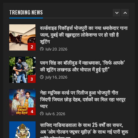
जल्द, दुबई की खूबसूरत लोकेशन्स पर हो रही है
शूटिंग
TRENDING NEWS
2
July 20, 2026
पवन सिंह का बॉलीवुड में महाधमाका, ‘सिर्फ आपके’
की शूटिंग लखनऊ और भोपाल में हुई पूरी”
July 16, 2026
3
नेहा म्यूजिक वर्ल्ड पर रिलीज हुआ भोजपुरी गीत
जिंदगी जियल छोड़ देहब, दर्शकों का मिल रहा भरपूर
प्यार
4
July 6, 2026
साजिद नाडियाडवाला के साथ 25 वर्षों का सफर,
अब ‘ओम गोल्डन फ्यूचर मूवीज़’ के साथ नई पारी शुरू
करेंगे प्रेमचंद्र झा
5
July 1, 2026
शिवानी सिंह का नया बोलबम गीत तोहरे के मांगिला
जानु हुआ रिलीज, दर्शकों का मिल रहा भरपूर प्यार