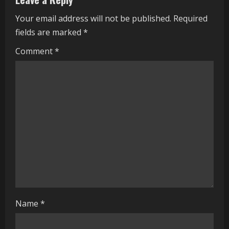
u
Your email address will not be published.
Required
e
fields are marked
*
R
Comment
*
e
a
d
i
n
g
Name
*