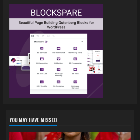
जल्द, दुबई की खूबसूरत लोकेशन्स पर हो रही है
शूटिंग
2
July 20, 2026
पवन सिंह का बॉलीवुड में महाधमाका, ‘सिर्फ आपके’
की शूटिंग लखनऊ और भोपाल में हुई पूरी”
July 16, 2026
3
नेहा म्यूजिक वर्ल्ड पर रिलीज हुआ भोजपुरी गीत
जिंदगी जियल छोड़ देहब, दर्शकों का मिल रहा भरपूर
प्यार
4
July 6, 2026
YOU MAY HAVE MISSED