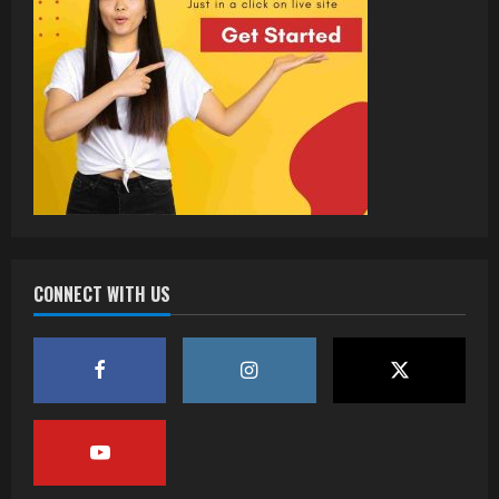
CONNECT WITH US
वर्ल्डवाइड रिकॉर्ड्स भोजपुरी का नया धमाकेदार गाना
जल्द, दुबई की खूबसूरत लोकेशन्स पर हो रही है
शूटिंग
2
July 20, 2026
पवन सिंह का बॉलीवुड में महाधमाका, ‘सिर्फ आपके’
की शूटिंग लखनऊ और भोपाल में हुई पूरी”
July 16, 2026
3