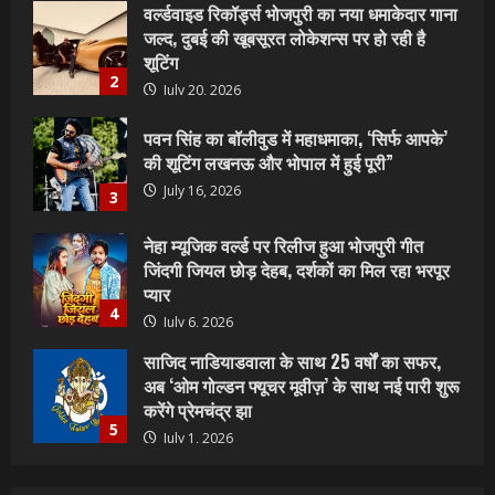
पवन सिंह का बॉलीवुड में महाधमाका, ‘सिर्फ आपके’
की शूटिंग लखनऊ और भोपाल में हुई पूरी”
July 16, 2026
3
नेहा म्यूजिक वर्ल्ड पर रिलीज हुआ भोजपुरी गीत
जिंदगी जियल छोड़ देहब, दर्शकों का मिल रहा भरपूर
प्यार
4
July 6, 2026
साजिद नाडियाडवाला के साथ 25 वर्षों का सफर,
अब ‘ओम गोल्डन फ्यूचर मूवीज़’ के साथ नई पारी शुरू
करेंगे प्रेमचंद्र झा
5
July 1, 2026
शिवानी सिंह का नया बोलबम गीत तोहरे के मांगिला
जानु हुआ रिलीज, दर्शकों का मिल रहा भरपूर प्यार
July 23, 2026
1
वर्ल्डवाइड रिकॉर्ड्स भोजपुरी का नया धमाकेदार गाना