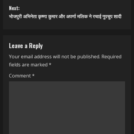
n
Next:
t
भोजपुरी अभिनेता कृष्णा कुमार और अपर्णा मलिक ने रचाई गुपचुप शादी
i
n
Leave a Reply
u
Your email address will not be published.
Required
fields are marked
*
e
Comment
*
R
e
a
d
i