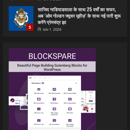
शिवानी सिंह का नया बोलबम गीत तोहरे के मांगिला
जानु हुआ रिलीज, दर्शकों का मिल रहा भरपूर प्यार
July 23, 2026
1
वर्ल्डवाइड रिकॉर्ड्स भोजपुरी का नया धमाकेदार गाना
जल्द, दुबई की खूबसूरत लोकेशन्स पर हो रही है
शूटिंग
2
July 20, 2026
पवन सिंह का बॉलीवुड में महाधमाका, ‘सिर्फ आपके’
की शूटिंग लखनऊ और भोपाल में हुई पूरी”
July 16, 2026
3
नेहा म्यूजिक वर्ल्ड पर रिलीज हुआ भोजपुरी गीत
जिंदगी जियल छोड़ देहब, दर्शकों का मिल रहा भरपूर
प्यार
4
July 6, 2026