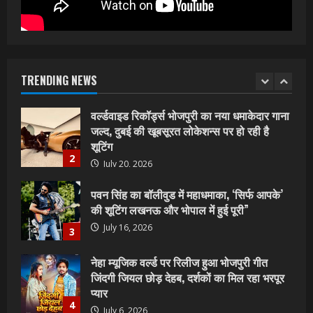
July 23, 2026
1
वर्ल्डवाइड रिकॉर्ड्स भोजपुरी का नया धमाकेदार गाना
जल्द, दुबई की खूबसूरत लोकेशन्स पर हो रही है
शूटिंग
TRENDING NEWS
2
July 20, 2026
पवन सिंह का बॉलीवुड में महाधमाका, ‘सिर्फ आपके’
की शूटिंग लखनऊ और भोपाल में हुई पूरी”
July 16, 2026
3
नेहा म्यूजिक वर्ल्ड पर रिलीज हुआ भोजपुरी गीत
जिंदगी जियल छोड़ देहब, दर्शकों का मिल रहा भरपूर
प्यार
4
July 6, 2026
साजिद नाडियाडवाला के साथ 25 वर्षों का सफर,
अब ‘ओम गोल्डन फ्यूचर मूवीज़’ के साथ नई पारी शुरू
करेंगे प्रेमचंद्र झा
5
July 1, 2026