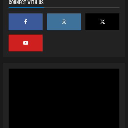
CONNECT WITH US
वर्ल्डवाइड रिकॉर्ड्स भोजपुरी का नया धमाकेदार गाना
जल्द, दुबई की खूबसूरत लोकेशन्स पर हो रही है
शूटिंग
2
July 20, 2026
पवन सिंह का बॉलीवुड में महाधमाका, ‘सिर्फ आपके’
की शूटिंग लखनऊ और भोपाल में हुई पूरी”
July 16, 2026
3
नेहा म्यूजिक वर्ल्ड पर रिलीज हुआ भोजपुरी गीत
जिंदगी जियल छोड़ देहब, दर्शकों का मिल रहा भरपूर
प्यार
4
July 6, 2026
साजिद नाडियाडवाला के साथ 25 वर्षों का सफर,
अब ‘ओम गोल्डन फ्यूचर मूवीज़’ के साथ नई पारी शुरू
करेंगे प्रेमचंद्र झा
5
July 1, 2026