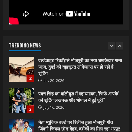
शिवानी सिंह का नया बोलबम गीत तोहरे के मांगिला
जानु हुआ रिलीज, दर्शकों का मिल रहा भरपूर प्यार
July 23, 2026
1
वर्ल्डवाइड रिकॉर्ड्स भोजपुरी का नया धमाकेदार गाना
जल्द, दुबई की खूबसूरत लोकेशन्स पर हो रही है
शूटिंग
TRENDING NEWS
2
July 20, 2026
पवन सिंह का बॉलीवुड में महाधमाका, ‘सिर्फ आपके’
की शूटिंग लखनऊ और भोपाल में हुई पूरी”
July 16, 2026
3
नेहा म्यूजिक वर्ल्ड पर रिलीज हुआ भोजपुरी गीत
जिंदगी जियल छोड़ देहब, दर्शकों का मिल रहा भरपूर
प्यार
4
July 6, 2026
साजिद नाडियाडवाला के साथ 25 वर्षों का सफर,
अब ‘ओम गोल्डन फ्यूचर मूवीज़’ के साथ नई पारी शुरू