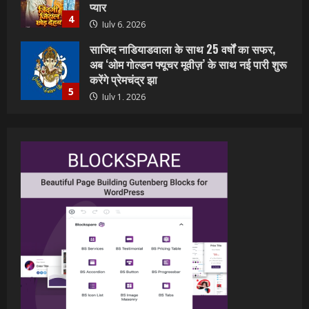
करेंगे प्रेमचंद्र झा
5
July 1, 2026
शिवानी सिंह का नया बोलबम गीत तोहरे के मांगिला
जानु हुआ रिलीज, दर्शकों का मिल रहा भरपूर प्यार
July 23, 2026
1
वर्ल्डवाइड रिकॉर्ड्स भोजपुरी का नया धमाकेदार गाना
जल्द, दुबई की खूबसूरत लोकेशन्स पर हो रही है
शूटिंग
2
July 20, 2026
पवन सिंह का बॉलीवुड में महाधमाका, ‘सिर्फ आपके’
की शूटिंग लखनऊ और भोपाल में हुई पूरी”
July 16, 2026
3
नेहा म्यूजिक वर्ल्ड पर रिलीज हुआ भोजपुरी गीत
जिंदगी जियल छोड़ देहब, दर्शकों का मिल रहा भरपूर
प्यार
4