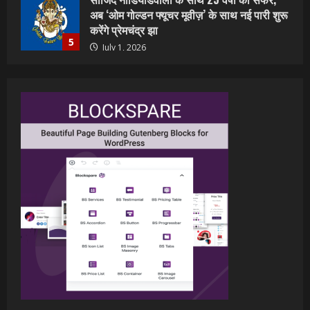
शिवानी सिंह का नया बोलबम गीत तोहरे के मांगिला
जानु हुआ रिलीज, दर्शकों का मिल रहा भरपूर प्यार
July 23, 2026
1
वर्ल्डवाइड रिकॉर्ड्स भोजपुरी का नया धमाकेदार गाना
जल्द, दुबई की खूबसूरत लोकेशन्स पर हो रही है
शूटिंग
2
July 20, 2026
पवन सिंह का बॉलीवुड में महाधमाका, ‘सिर्फ आपके’
की शूटिंग लखनऊ और भोपाल में हुई पूरी”
July 16, 2026
3
नेहा म्यूजिक वर्ल्ड पर रिलीज हुआ भोजपुरी गीत
जिंदगी जियल छोड़ देहब, दर्शकों का मिल रहा भरपूर
प्यार
4
July 6, 2026