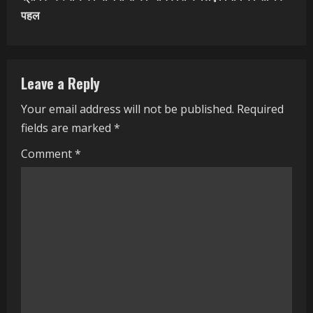
t
पहल
i
n
Leave a Reply
u
Your email address will not be published.
Required
e
fields are marked
*
R
Comment
*
e
a
d
i
n