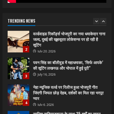
वर्ल्डवाइड रिकॉर्ड्स भोजपुरी का नया धमाकेदार गाना
जल्द, दुबई की खूबसूरत लोकेशन्स पर हो रही है
शूटिंग
TRENDING NEWS
2
July 20, 2026
पवन सिंह का बॉलीवुड में महाधमाका, ‘सिर्फ आपके’
की शूटिंग लखनऊ और भोपाल में हुई पूरी”
July 16, 2026
3
नेहा म्यूजिक वर्ल्ड पर रिलीज हुआ भोजपुरी गीत
जिंदगी जियल छोड़ देहब, दर्शकों का मिल रहा भरपूर
प्यार
4
July 6, 2026
साजिद नाडियाडवाला के साथ 25 वर्षों का सफर,
अब ‘ओम गोल्डन फ्यूचर मूवीज़’ के साथ नई पारी शुरू
करेंगे प्रेमचंद्र झा
5
July 1, 2026