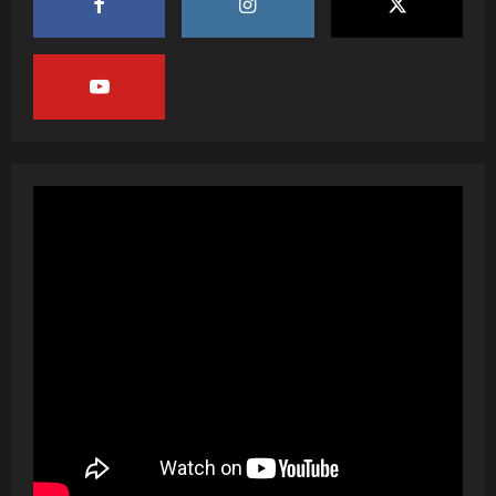
2
July 20, 2026
पवन सिंह का बॉलीवुड में महाधमाका, ‘सिर्फ आपके’
की शूटिंग लखनऊ और भोपाल में हुई पूरी”
July 16, 2026
3
नेहा म्यूजिक वर्ल्ड पर रिलीज हुआ भोजपुरी गीत
जिंदगी जियल छोड़ देहब, दर्शकों का मिल रहा भरपूर
प्यार
4
July 6, 2026
साजिद नाडियाडवाला के साथ 25 वर्षों का सफर,
अब ‘ओम गोल्डन फ्यूचर मूवीज़’ के साथ नई पारी शुरू
करेंगे प्रेमचंद्र झा
5
July 1, 2026
शिवानी सिंह का नया बोलबम गीत तोहरे के मांगिला
जानु हुआ रिलीज, दर्शकों का मिल रहा भरपूर प्यार
July 23, 2026
1