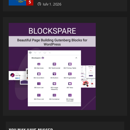
July 23, 2026
1
वर्ल्डवाइड रिकॉर्ड्स भोजपुरी का नया धमाकेदार गाना
जल्द, दुबई की खूबसूरत लोकेशन्स पर हो रही है
शूटिंग
2
July 20, 2026
पवन सिंह का बॉलीवुड में महाधमाका, ‘सिर्फ आपके’
की शूटिंग लखनऊ और भोपाल में हुई पूरी”
July 16, 2026
3
नेहा म्यूजिक वर्ल्ड पर रिलीज हुआ भोजपुरी गीत
जिंदगी जियल छोड़ देहब, दर्शकों का मिल रहा भरपूर
प्यार
4
July 6, 2026