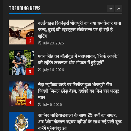
शूटिंग
TRENDING NEWS
2
July 20, 2026
पवन सिंह का बॉलीवुड में महाधमाका, ‘सिर्फ आपके’
की शूटिंग लखनऊ और भोपाल में हुई पूरी”
July 16, 2026
3
नेहा म्यूजिक वर्ल्ड पर रिलीज हुआ भोजपुरी गीत
जिंदगी जियल छोड़ देहब, दर्शकों का मिल रहा भरपूर
प्यार
4
July 6, 2026
साजिद नाडियाडवाला के साथ 25 वर्षों का सफर,
अब ‘ओम गोल्डन फ्यूचर मूवीज़’ के साथ नई पारी शुरू
करेंगे प्रेमचंद्र झा
5
July 1, 2026
शिवानी सिंह का नया बोलबम गीत तोहरे के मांगिला
जानु हुआ रिलीज, दर्शकों का मिल रहा भरपूर प्यार