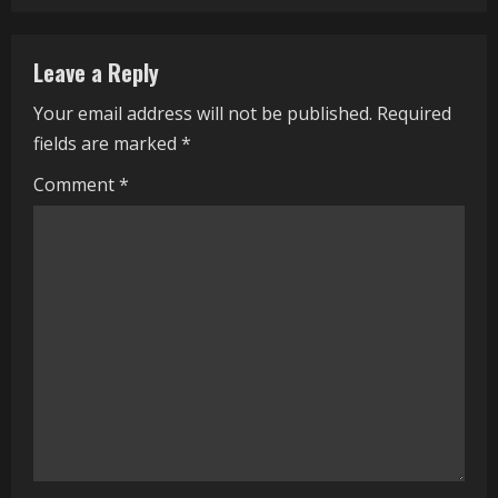
n
Leave a Reply
u
Your email address will not be published.
Required
e
fields are marked
*
R
Comment
*
e
a
d
i
n
g