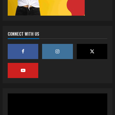
CONNECT WITH US
वर्ल्डवाइड रिकॉर्ड्स भोजपुरी का नया धमाकेदार गाना
जल्द, दुबई की खूबसूरत लोकेशन्स पर हो रही है
शूटिंग
2
July 20, 2026
पवन सिंह का बॉलीवुड में महाधमाका, ‘सिर्फ आपके’
की शूटिंग लखनऊ और भोपाल में हुई पूरी”
July 16, 2026
3
नेहा म्यूजिक वर्ल्ड पर रिलीज हुआ भोजपुरी गीत
जिंदगी जियल छोड़ देहब, दर्शकों का मिल रहा भरपूर
प्यार
4
July 6, 2026