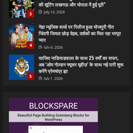
जिंदगी जियल छोड़ देहब, दर्शकों का मिल रहा भरपूर
प्यार
4
July 6, 2026
साजिद नाडियाडवाला के साथ 25 वर्षों का सफर,
अब ‘ओम गोल्डन फ्यूचर मूवीज़’ के साथ नई पारी शुरू
करेंगे प्रेमचंद्र झा
5
July 1, 2026
शिवानी सिंह का नया बोलबम गीत तोहरे के मांगिला
जानु हुआ रिलीज, दर्शकों का मिल रहा भरपूर प्यार
July 23, 2026
1
वर्ल्डवाइड रिकॉर्ड्स भोजपुरी का नया धमाकेदार गाना
जल्द, दुबई की खूबसूरत लोकेशन्स पर हो रही है
शूटिंग
2
July 20, 2026
पवन सिंह का बॉलीवुड में महाधमाका, ‘सिर्फ आपके’
की शूटिंग लखनऊ और भोपाल में हुई पूरी”