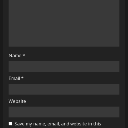
d
i
n
g
Name
*
Email
*
Website
Save my name, email, and website in this