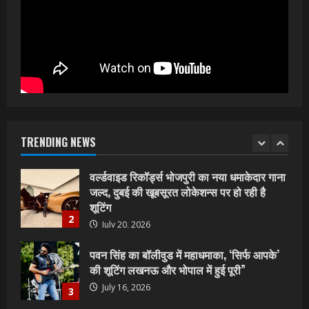
5
July 1, 2026
शिवानी सिंह का नया बोलबम गीत तोहरे के मांगिला
जानु हुआ रिलीज, दर्शकों का मिल रहा भरपूर प्यार
July 23, 2026
1
वर्ल्डवाइड रिकॉर्ड्स भोजपुरी का नया धमाकेदार गाना
जल्द, दुबई की खूबसूरत लोकेशन्स पर हो रही है
शूटिंग
TRENDING NEWS
2
July 20, 2026
पवन सिंह का बॉलीवुड में महाधमाका, ‘सिर्फ आपके’
की शूटिंग लखनऊ और भोपाल में हुई पूरी”
July 16, 2026
3
नेहा म्यूजिक वर्ल्ड पर रिलीज हुआ भोजपुरी गीत
जिंदगी जियल छोड़ देहब, दर्शकों का मिल रहा भरपूर
प्यार
4
July 6, 2026