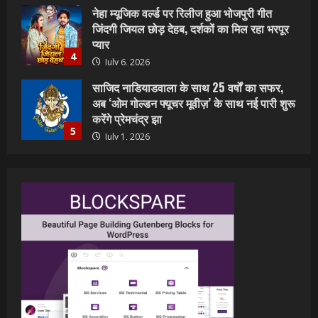
साजिद नाडियाडवाला के साथ 25 वर्षों का सफर,
अब ‘ओम गोल्डन फ्यूचर मूवीज़’ के साथ नई पारी शुरू
करेंगे प्रेमचंद्र झा
5
July 1, 2026
शिवानी सिंह का नया बोलबम गीत तोहरे के मांगिला
जानु हुआ रिलीज, दर्शकों का मिल रहा भरपूर प्यार
July 23, 2026
1
वर्ल्डवाइड रिकॉर्ड्स भोजपुरी का नया धमाकेदार गाना
जल्द, दुबई की खूबसूरत लोकेशन्स पर हो रही है
शूटिंग
2
July 20, 2026
पवन सिंह का बॉलीवुड में महाधमाका, ‘सिर्फ आपके’
की शूटिंग लखनऊ और भोपाल में हुई पूरी”
July 16, 2026
3
नेहा म्यूजिक वर्ल्ड पर रिलीज हुआ भोजपुरी गीत