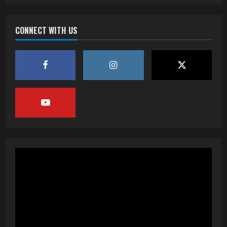
CONNECT WITH US
वर्ल्डवाइड रिकॉर्ड्स भोजपुरी का नया धमाकेदार गाना
जल्द, दुबई की खूबसूरत लोकेशन्स पर हो रही है
शूटिंग
2
July 20, 2026
पवन सिंह का बॉलीवुड में महाधमाका, ‘सिर्फ आपके’
की शूटिंग लखनऊ और भोपाल में हुई पूरी”
July 16, 2026
3
नेहा म्यूजिक वर्ल्ड पर रिलीज हुआ भोजपुरी गीत
जिंदगी जियल छोड़ देहब, दर्शकों का मिल रहा भरपूर
प्यार
4
July 6, 2026
साजिद नाडियाडवाला के साथ 25 वर्षों का सफर,
अब ‘ओम गोल्डन फ्यूचर मूवीज़’ के साथ नई पारी शुरू
करेंगे प्रेमचंद्र झा