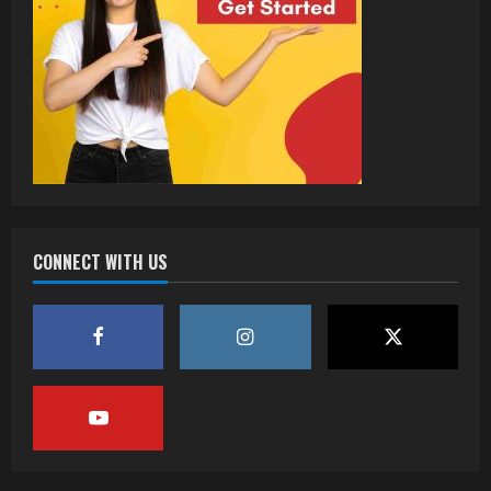
CONNECT WITH US
वर्ल्डवाइड रिकॉर्ड्स भोजपुरी का नया धमाकेदार गाना
जल्द, दुबई की खूबसूरत लोकेशन्स पर हो रही है
शूटिंग
2
July 20, 2026
पवन सिंह का बॉलीवुड में महाधमाका, ‘सिर्फ आपके’
की शूटिंग लखनऊ और भोपाल में हुई पूरी”
July 16, 2026
3