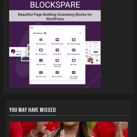
शूटिंग
2
July 20, 2026
पवन सिंह का बॉलीवुड में महाधमाका, ‘सिर्फ आपके’
की शूटिंग लखनऊ और भोपाल में हुई पूरी”
July 16, 2026
3
नेहा म्यूजिक वर्ल्ड पर रिलीज हुआ भोजपुरी गीत
जिंदगी जियल छोड़ देहब, दर्शकों का मिल रहा भरपूर
प्यार
4
July 6, 2026
YOU MAY HAVE MISSED