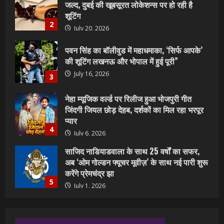
की शूटिंग लखनऊ और भोपाल में हुई पूरी”
July 16, 2026
3
नेहा म्यूजिक वर्ल्ड पर रिलीज हुआ भोजपुरी गीत
जिंदगी जियल छोड़ देहब, दर्शकों का मिल रहा भरपूर
प्यार
4
July 6, 2026
साजिद नाडियाडवाला के साथ 25 वर्षों का सफर,
अब ‘ओम गोल्डन फ्यूचर मूवीज़’ के साथ नई पारी शुरू
करेंगे प्रेमचंद्र झा
5
July 1, 2026
शिवानी सिंह का नया बोलबम गीत तोहरे के मांगिला
जानु हुआ रिलीज, दर्शकों का मिल रहा भरपूर प्यार
July 23, 2026
1
वर्ल्डवाइड रिकॉर्ड्स भोजपुरी का नया धमाकेदार गाना
जल्द, दुबई की खूबसूरत लोकेशन्स पर हो रही है