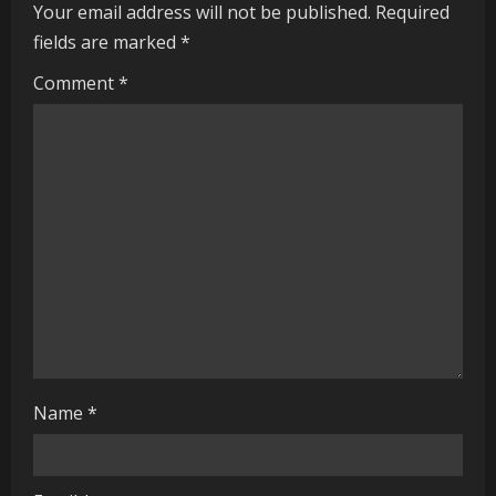
Your email address will not be published.
Required
e
fields are marked
*
R
Comment
*
e
a
d
i
n
g
Name
*