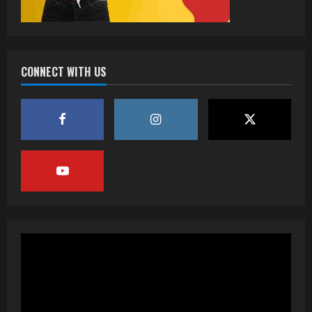
CONNECT WITH US
वर्ल्डवाइड रिकॉर्ड्स भोजपुरी का नया धमाकेदार गाना
जल्द, दुबई की खूबसूरत लोकेशन्स पर हो रही है
शूटिंग
2
July 20, 2026
पवन सिंह का बॉलीवुड में महाधमाका, ‘सिर्फ आपके’
की शूटिंग लखनऊ और भोपाल में हुई पूरी”
July 16, 2026
3
नेहा म्यूजिक वर्ल्ड पर रिलीज हुआ भोजपुरी गीत
जिंदगी जियल छोड़ देहब, दर्शकों का मिल रहा भरपूर
प्यार
4
July 6, 2026
साजिद नाडियाडवाला के साथ 25 वर्षों का सफर,