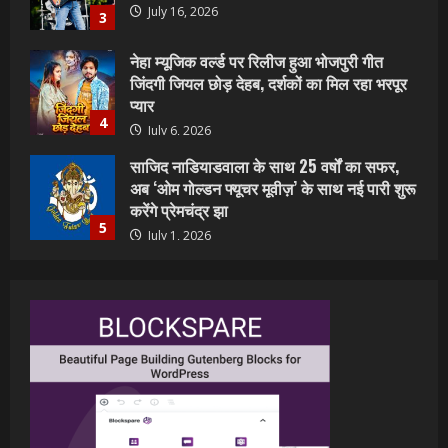
प्यार
4
July 6, 2026
साजिद नाडियाडवाला के साथ 25 वर्षों का सफर,
अब ‘ओम गोल्डन फ्यूचर मूवीज़’ के साथ नई पारी शुरू
करेंगे प्रेमचंद्र झा
5
July 1, 2026
शिवानी सिंह का नया बोलबम गीत तोहरे के मांगिला
जानु हुआ रिलीज, दर्शकों का मिल रहा भरपूर प्यार
July 23, 2026
1
वर्ल्डवाइड रिकॉर्ड्स भोजपुरी का नया धमाकेदार गाना
जल्द, दुबई की खूबसूरत लोकेशन्स पर हो रही है
शूटिंग
2
July 20, 2026
पवन सिंह का बॉलीवुड में महाधमाका, ‘सिर्फ आपके’
की शूटिंग लखनऊ और भोपाल में हुई पूरी”
July 16, 2026
3