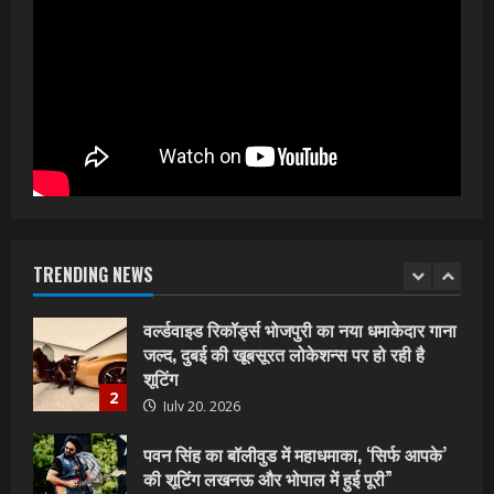
अब ‘ओम गोल्डन फ्यूचर मूवीज़’ के साथ नई पारी शुरू
करेंगे प्रेमचंद्र झा
5
July 1, 2026
शिवानी सिंह का नया बोलबम गीत तोहरे के मांगिला
जानु हुआ रिलीज, दर्शकों का मिल रहा भरपूर प्यार
July 23, 2026
1
वर्ल्डवाइड रिकॉर्ड्स भोजपुरी का नया धमाकेदार गाना
जल्द, दुबई की खूबसूरत लोकेशन्स पर हो रही है
शूटिंग
TRENDING NEWS
2
July 20, 2026
पवन सिंह का बॉलीवुड में महाधमाका, ‘सिर्फ आपके’
की शूटिंग लखनऊ और भोपाल में हुई पूरी”
July 16, 2026
3
नेहा म्यूजिक वर्ल्ड पर रिलीज हुआ भोजपुरी गीत
जिंदगी जियल छोड़ देहब, दर्शकों का मिल रहा भरपूर