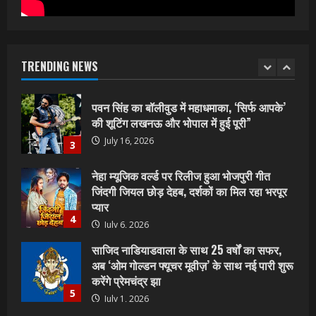
वर्ल्डवाइड रिकॉर्ड्स भोजपुरी का नया धमाकेदार गाना
जल्द, दुबई की खूबसूरत लोकेशन्स पर हो रही है
शूटिंग
TRENDING NEWS
2
July 20, 2026
पवन सिंह का बॉलीवुड में महाधमाका, ‘सिर्फ आपके’
की शूटिंग लखनऊ और भोपाल में हुई पूरी”
July 16, 2026
3
नेहा म्यूजिक वर्ल्ड पर रिलीज हुआ भोजपुरी गीत
जिंदगी जियल छोड़ देहब, दर्शकों का मिल रहा भरपूर
प्यार
4
July 6, 2026
साजिद नाडियाडवाला के साथ 25 वर्षों का सफर,
अब ‘ओम गोल्डन फ्यूचर मूवीज़’ के साथ नई पारी शुरू
करेंगे प्रेमचंद्र झा
5
July 1, 2026