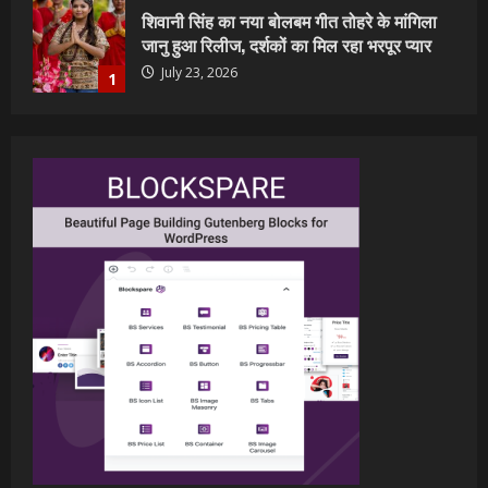
शिवानी सिंह का नया बोलबम गीत तोहरे के मांगिला
जानु हुआ रिलीज, दर्शकों का मिल रहा भरपूर प्यार
July 23, 2026
1
वर्ल्डवाइड रिकॉर्ड्स भोजपुरी का नया धमाकेदार गाना
जल्द, दुबई की खूबसूरत लोकेशन्स पर हो रही है
शूटिंग
2
July 20, 2026
पवन सिंह का बॉलीवुड में महाधमाका, ‘सिर्फ आपके’
की शूटिंग लखनऊ और भोपाल में हुई पूरी”
July 16, 2026
3
नेहा म्यूजिक वर्ल्ड पर रिलीज हुआ भोजपुरी गीत
जिंदगी जियल छोड़ देहब, दर्शकों का मिल रहा भरपूर
प्यार
4
July 6, 2026