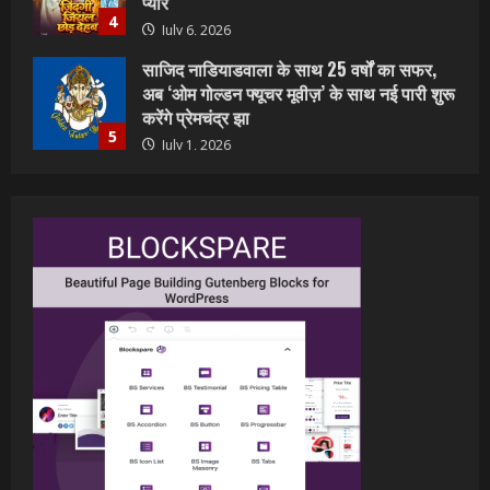
करेंगे प्रेमचंद्र झा
5
July 1, 2026
शिवानी सिंह का नया बोलबम गीत तोहरे के मांगिला
जानु हुआ रिलीज, दर्शकों का मिल रहा भरपूर प्यार
July 23, 2026
1
वर्ल्डवाइड रिकॉर्ड्स भोजपुरी का नया धमाकेदार गाना
जल्द, दुबई की खूबसूरत लोकेशन्स पर हो रही है
शूटिंग
2
July 20, 2026
पवन सिंह का बॉलीवुड में महाधमाका, ‘सिर्फ आपके’
की शूटिंग लखनऊ और भोपाल में हुई पूरी”
July 16, 2026
3
नेहा म्यूजिक वर्ल्ड पर रिलीज हुआ भोजपुरी गीत
जिंदगी जियल छोड़ देहब, दर्शकों का मिल रहा भरपूर
प्यार
4