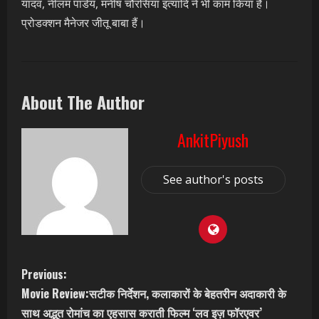
यादव, नीलम पांडेय, मनीष चौरसिया इत्यादि ने भी काम किया है।
प्रोडक्शन मैनेजर जीतू बाबा हैं।
About The Author
AnkitPiyush
See author's posts
C
Previous:
Movie Review:सटीक निर्देशन, कलाकारों के बेहतरीन अदाकारी के
o
साथ अद्भुत रोमांच का एहसास कराती फिल्म ‘लव इज़ फॉरएवर’