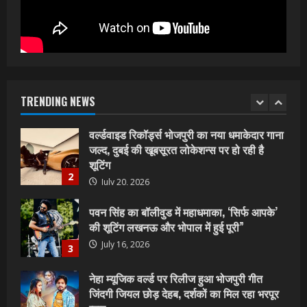
जानु हुआ रिलीज, दर्शकों का मिल रहा भरपूर प्यार
July 23, 2026
1
वर्ल्डवाइड रिकॉर्ड्स भोजपुरी का नया धमाकेदार गाना
जल्द, दुबई की खूबसूरत लोकेशन्स पर हो रही है
शूटिंग
TRENDING NEWS
2
July 20, 2026
पवन सिंह का बॉलीवुड में महाधमाका, ‘सिर्फ आपके’
की शूटिंग लखनऊ और भोपाल में हुई पूरी”
July 16, 2026
3
नेहा म्यूजिक वर्ल्ड पर रिलीज हुआ भोजपुरी गीत
जिंदगी जियल छोड़ देहब, दर्शकों का मिल रहा भरपूर
प्यार
4
July 6, 2026
साजिद नाडियाडवाला के साथ 25 वर्षों का सफर,
अब ‘ओम गोल्डन फ्यूचर मूवीज़’ के साथ नई पारी शुरू