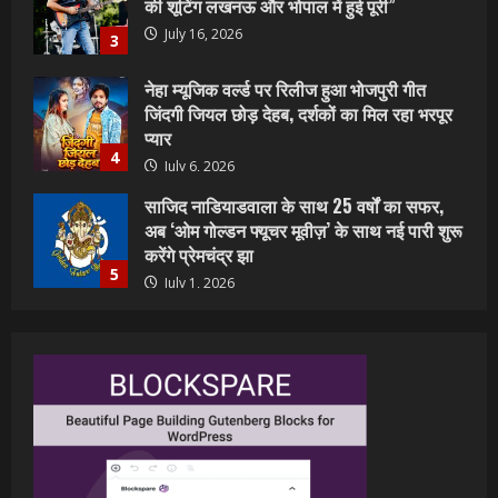
प्यार
4
July 6, 2026
साजिद नाडियाडवाला के साथ 25 वर्षों का सफर,
अब ‘ओम गोल्डन फ्यूचर मूवीज़’ के साथ नई पारी शुरू
करेंगे प्रेमचंद्र झा
5
July 1, 2026
शिवानी सिंह का नया बोलबम गीत तोहरे के मांगिला
जानु हुआ रिलीज, दर्शकों का मिल रहा भरपूर प्यार
July 23, 2026
1
वर्ल्डवाइड रिकॉर्ड्स भोजपुरी का नया धमाकेदार गाना
जल्द, दुबई की खूबसूरत लोकेशन्स पर हो रही है
शूटिंग
2
July 20, 2026
पवन सिंह का बॉलीवुड में महाधमाका, ‘सिर्फ आपके’
की शूटिंग लखनऊ और भोपाल में हुई पूरी”