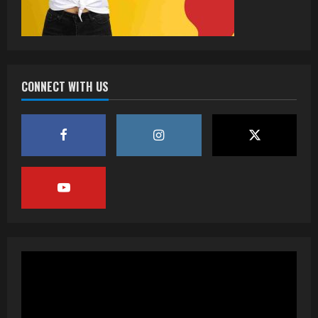
CONNECT WITH US
वर्ल्डवाइड रिकॉर्ड्स भोजपुरी का नया धमाकेदार गाना
जल्द, दुबई की खूबसूरत लोकेशन्स पर हो रही है
शूटिंग
2
July 20, 2026
पवन सिंह का बॉलीवुड में महाधमाका, ‘सिर्फ आपके’
की शूटिंग लखनऊ और भोपाल में हुई पूरी”
July 16, 2026
3
नेहा म्यूजिक वर्ल्ड पर रिलीज हुआ भोजपुरी गीत
जिंदगी जियल छोड़ देहब, दर्शकों का मिल रहा भरपूर
प्यार
4
July 6, 2026