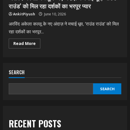
राउंड’ को मिल रहा दर्शकों का भरपूर प्यार
AnkitPiyush
June 10, 2026
अरविंद अकेला कल्लू के नए अंदाज़ ने मचाई धूम, ‘राउंड राउंड’ को मिल
रहा दर्शकों का भरपूर...
Read
Read More
more
about
अरविंद
अकेला
कल्लू
के
SEARCH
नए
अंदाज़
ने
मचाई
धूम,
SEARCH
‘राउंड
राउंड’
को
मिल
रहा
दर्शकों
का
RECENT POSTS
भरपूर
प्यार