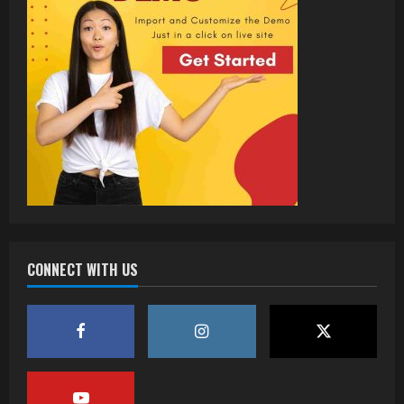
CONNECT WITH US
वर्ल्डवाइड रिकॉर्ड्स भोजपुरी का नया धमाकेदार गाना
जल्द, दुबई की खूबसूरत लोकेशन्स पर हो रही है
शूटिंग
2
July 20, 2026
पवन सिंह का बॉलीवुड में महाधमाका, ‘सिर्फ आपके’