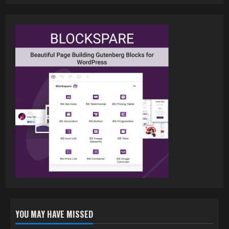
वर्ल्डवाइड रिकॉर्ड्स भोजपुरी का नया धमाकेदार गाना
जल्द, दुबई की खूबसूरत लोकेशन्स पर हो रही है
शूटिंग
2
July 20, 2026
पवन सिंह का बॉलीवुड में महाधमाका, ‘सिर्फ आपके’
की शूटिंग लखनऊ और भोपाल में हुई पूरी”
July 16, 2026
3
नेहा म्यूजिक वर्ल्ड पर रिलीज हुआ भोजपुरी गीत
जिंदगी जियल छोड़ देहब, दर्शकों का मिल रहा भरपूर
प्यार
4
July 6, 2026
YOU MAY HAVE MISSED